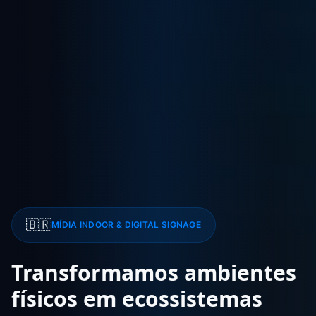
🇧🇷
TV CORPORATIVA & SINALIZAÇÃO DIGITAL
Telas
inteligentes
que
comunicam,
informam
e